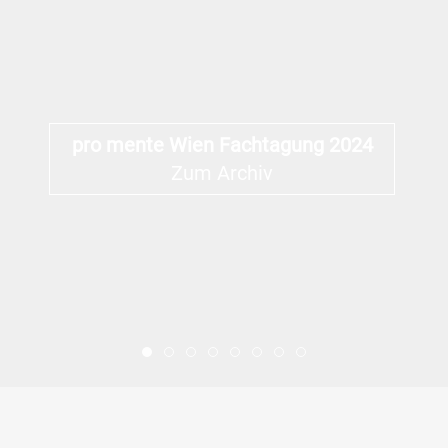
pro mente Wien Fachtagung 2024
Zum Archiv
Start Bg
Sujet Psyche In Belastenden Z
Sujet Mut In Bruechigen Zei
Sujet Krisen
Sujet Scham
Seelenfresser
Sujet Ueberforder
Flucht Und Psy
Impressum
|
Datenschutz
| Copyright ©2024
pro mente Wien